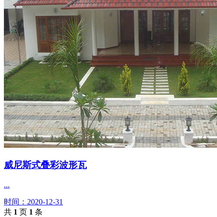
威尼斯式叠彩波形瓦
...
时间：2020-12-31
共
1
页
1
条